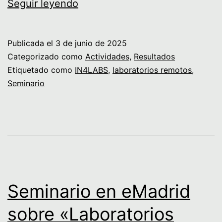
In4Labs
Seguir leyendo
como
Caso
Publicada el
3 de junio de 2025
de
Categorizado como
Actividades
,
Resultados
éxito
Etiquetado como
IN4LABS
,
laboratorios remotos
,
Seminario
de
IA
en
educación
Seminario en eMadrid
sobre «Laboratorios