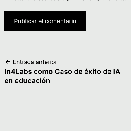
Navegación
Entrada anterior
In4Labs como Caso de éxito de IA
de
en educación
entradas