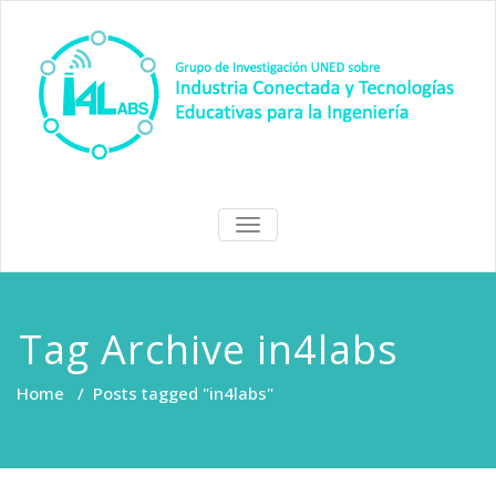
Skip
to
content
I4Labs Hub
Grupo de Investigación I4Labs
TOGGLE
de la UNED
NAVIGATION
Tag Archive in4labs
Home
/
Posts tagged "in4labs"