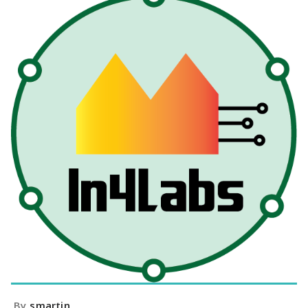
By
smartin